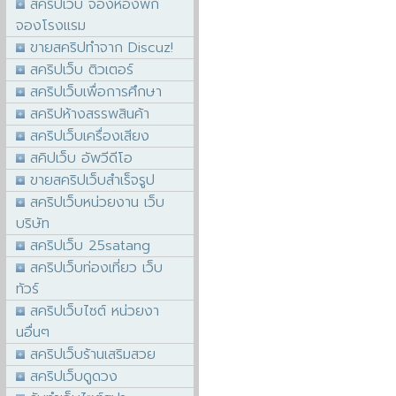
สคริปเว็บ จองห้องพัก
จองโรงแรม
ขายสคริปทำจาก Discuz!
สคริปเว็บ ติวเตอร์
สคริปเว็บเพื่อการศึกษา
สคริปห้างสรรพสินค้า
สคริปเว็บเครื่องเสียง
สคิปเว็บ อัพวีดีโอ
ขายสคริปเว็บสำเร็จรูป
สคริปเว็บหน่วยงาน เว็บ
บริษัท
สคริปเว็บ 25satang
สคริปเว็บท่องเที่ยว เว็บ
ทัวร์
สคริปเว็บไซต์ หน่วยงา
นอื่นๆ
สคริปเว็บร้านเสริมสวย
สคริปเว็บดูดวง