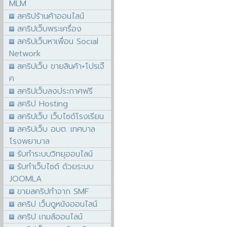
MLM
สคริปร้านค้าออนไลน์
สคริปเว็บพระเครื่อง
สคริปเว็บหาเพื่อน Social
Network
สคริปเว็บ ขายสินค้า+โปรเจ๊
ค
สคริปเว็บลงประกาศฟรี
สคริป Hosting
สคริปเว็บ เว็บไซต์โรงเรียน
สคริปเว็บ อบต. เทศบาล
โรงพยาบาล
รับทำระบบวิทยุออนไลน์
รับทำเว็บไซต์ ด้วยระบบ
JOOMLA
ขายสคริปทำจาก SMF
สคริป เว็บดูหนังออนไลน์
สคริป เกมส์ออนไลน์