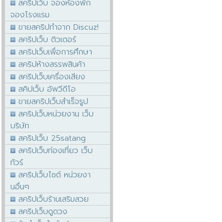
สคริปเว็บ จองห้องพัก
จองโรงแรม
ขายสคริปทำจาก Discuz!
สคริปเว็บ ติวเตอร์
สคริปเว็บเพื่อการศึกษา
สคริปห้างสรรพสินค้า
สคริปเว็บเครื่องเสียง
สคิปเว็บ อัพวีดีโอ
ขายสคริปเว็บสำเร็จรูป
สคริปเว็บหน่วยงาน เว็บ
บริษัท
สคริปเว็บ 25satang
สคริปเว็บท่องเที่ยว เว็บ
ทัวร์
สคริปเว็บไซต์ หน่วยงา
นอื่นๆ
สคริปเว็บร้านเสริมสวย
สคริปเว็บดูดวง