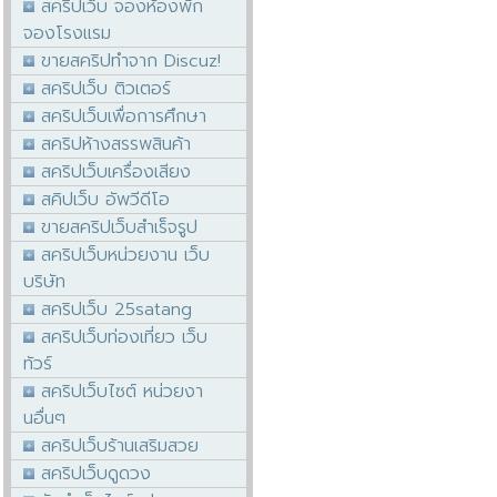
สคริปเว็บ จองห้องพัก
จองโรงแรม
ขายสคริปทำจาก Discuz!
สคริปเว็บ ติวเตอร์
สคริปเว็บเพื่อการศึกษา
สคริปห้างสรรพสินค้า
สคริปเว็บเครื่องเสียง
สคิปเว็บ อัพวีดีโอ
ขายสคริปเว็บสำเร็จรูป
สคริปเว็บหน่วยงาน เว็บ
บริษัท
สคริปเว็บ 25satang
สคริปเว็บท่องเที่ยว เว็บ
ทัวร์
สคริปเว็บไซต์ หน่วยงา
นอื่นๆ
สคริปเว็บร้านเสริมสวย
สคริปเว็บดูดวง