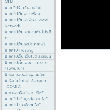
MLM
สคริปร้านค้าออนไลน์
สคริปเว็บพระเครื่อง
สคริปเว็บหาเพื่อน Social
Network
สคริปเว็บ ขายสินค้า+โปรเจ๊
ค
สคริปเว็บลงประกาศฟรี
สคริป Hosting
สคริปเว็บ เว็บไซต์โรงเรียน
สคริปเว็บ อบต. เทศบาล
โรงพยาบาล
รับทำระบบวิทยุออนไลน์
รับทำเว็บไซต์ ด้วยระบบ
JOOMLA
ขายสคริปทำจาก SMF
สคริป เว็บดูหนังออนไลน์
สคริป เกมส์ออนไลน์