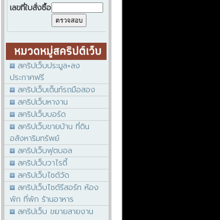
เลขที่ใบสั่งซื้อ
สคริปเว็บประมูล+ลง
ประกาศฟรี
สคริปเว็บเต็นท์รถมือสอง
สคริปเว็บหางาน
สคริปเว็บบอร์ด
สคริปเว็บขายบ้าน ที่ดิน
อสังหาริมทรัพย์
สคริปเว็บฟุตบอล
สคริปเว็บวาไรตี้
สคริปเว็บไซต์วัด
สคริปเว็บไซต์รีสอร์ท ห้อง
พัก ที่พัก ร้านอาหาร
สคริปเว็บ ขยายสายงาน