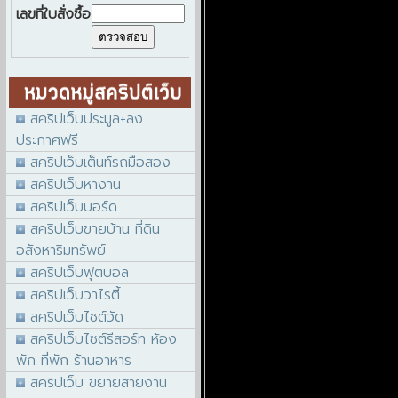
เลขที่ใบสั่งซื้อ
สคริปเว็บประมูล+ลง
ประกาศฟรี
สคริปเว็บเต็นท์รถมือสอง
สคริปเว็บหางาน
สคริปเว็บบอร์ด
สคริปเว็บขายบ้าน ที่ดิน
อสังหาริมทรัพย์
สคริปเว็บฟุตบอล
สคริปเว็บวาไรตี้
สคริปเว็บไซต์วัด
สคริปเว็บไซต์รีสอร์ท ห้อง
พัก ที่พัก ร้านอาหาร
สคริปเว็บ ขยายสายงาน