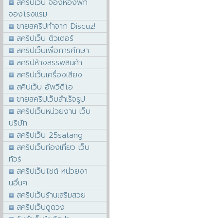
สคริปเว็บ จองห้องพัก
จองโรงแรม
ขายสคริปทำจาก Discuz!
สคริปเว็บ ติวเตอร์
สคริปเว็บเพื่อการศึกษา
สคริปห้างสรรพสินค้า
สคริปเว็บเครื่องเสียง
สคิปเว็บ อัพวีดีโอ
ขายสคริปเว็บสำเร็จรูป
สคริปเว็บหน่วยงาน เว็บ
บริษัท
สคริปเว็บ 25satang
สคริปเว็บท่องเที่ยว เว็บ
ทัวร์
สคริปเว็บไซต์ หน่วยงา
นอื่นๆ
สคริปเว็บร้านเสริมสวย
สคริปเว็บดูดวง