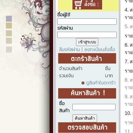
ราย
4. 
ชื่อผู้ใช้
ราย
5. 
รหัสผ่าน
ราย
6. 
ลืมรหัสผ่าน
ลงทะเบียนสั่งซื้อ
|
ราย
7. 
จำนวนสินค้า
ชิ้น
ราย
รวมเงิน
บาท
8. 
ดูสินค้าในตะกร้า
ราย
9. 
ชื่อ
ราย
สินค้า
10.
ราย
11.