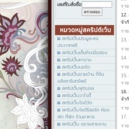
เลขที่ใบสั่งซื้อ
ราย
12.
จำก
ราย
สคริปเว็บประมูล+ลง
13. 
ประกาศฟรี
ราย
สคริปเว็บเต็นท์รถมือสอง
14.
สคริปเว็บหางาน
สคริปเว็บบอร์ด
ราย
สคริปเว็บขายบ้าน ที่ดิน
15.
อสังหาริมทรัพย์
ราย
สคริปเว็บฟุตบอล
16.
สคริปเว็บวาไรตี้
จำก
สคริปเว็บไซต์วัด
ราย
สคริปเว็บไซต์รีสอร์ท ห้อง
พัก ที่พัก ร้านอาหาร
17.
สคริปเว็บ ขยายสายงาน
ราย