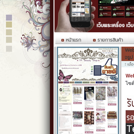
หน้าแรก
รายการสินค้า
Webk
จรูป
::
เมื
We
ไซต์