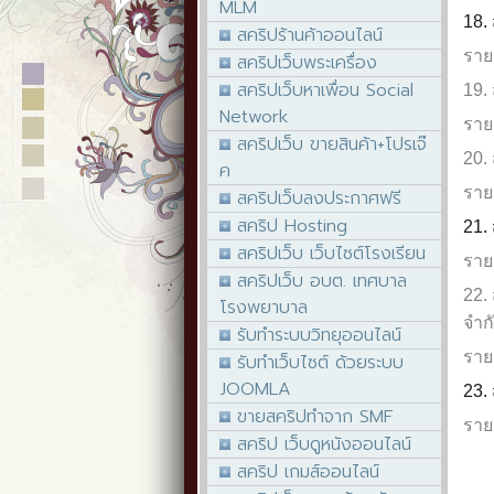
MLM
18.
สคริปร้านค้าออนไลน์
ราย
สคริปเว็บพระเครื่อง
สคริปเว็บหาเพื่อน Social
19.
Network
ราย
สคริปเว็บ ขายสินค้า+โปรเจ๊
20.
ค
ราย
สคริปเว็บลงประกาศฟรี
สคริป Hosting
21. 
สคริปเว็บ เว็บไซต์โรงเรียน
ราย
สคริปเว็บ อบต. เทศบาล
22.
โรงพยาบาล
จำก
รับทำระบบวิทยุออนไลน์
ราย
รับทำเว็บไซต์ ด้วยระบบ
JOOMLA
23. 
ขายสคริปทำจาก SMF
ราย
สคริป เว็บดูหนังออนไลน์
สคริป เกมส์ออนไลน์