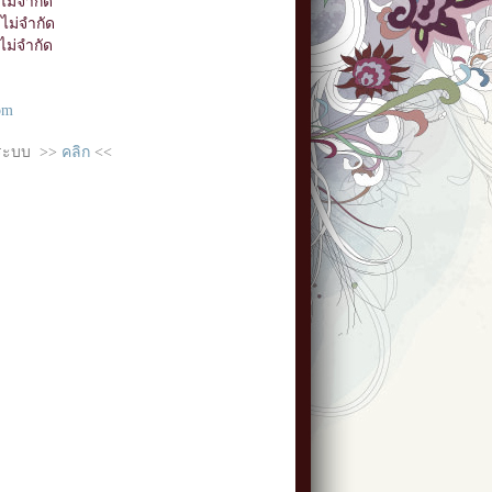
ม่จำกัด
ไม่จำกัด
ม่จำกัด
om
บระบบ >>
คลิก
<<