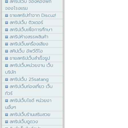
สคริปเว็บ จองห้องพัก
จองโรงแรม
ขายสคริปทำจาก Discuz!
สคริปเว็บ ติวเตอร์
สคริปเว็บเพื่อการศึกษา
สคริปห้างสรรพสินค้า
สคริปเว็บเครื่องเสียง
สคิปเว็บ อัพวีดีโอ
ขายสคริปเว็บสำเร็จรูป
สคริปเว็บหน่วยงาน เว็บ
บริษัท
สคริปเว็บ 25satang
สคริปเว็บท่องเที่ยว เว็บ
ทัวร์
สคริปเว็บไซต์ หน่วยงา
นอื่นๆ
สคริปเว็บร้านเสริมสวย
สคริปเว็บดูดวง