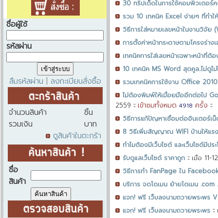
30 ทริปเด็ดในการใช้คอมพิวเตอร์คะ
รวม 10 เทคนิค Excel ง่ายๆ ที่ทำให
ชื่อผู้ใช้
วิธีการใส่หมายเลขหน้าในงานวิจั
การตั้งค่าหน้ากระดาษตามโครงร่าง
รหัสผ่าน
เทคนิคการใส่เลขหน้าเฉพาะหน้าที่
10 เทคนิค MS Word สุดคูล..ไม่ดูไม่ได
ลืมรหัสผ่าน
ลงทะเบียนสั่งซื้อ
|
รวมเทคนิคการใช้งาน Office 2010 
ไม่ต้องพิมพ์ให้เมื่อยมืออีกต่อไป 
เข้าชมทั้งหมด
ครั้ง
2559
::
::
4918
จำนวนสินค้า
ชิ้น
วิธีการแก้ปัญหาเชื่อมต่ออินเตอร์เน็ตไม
รวมเงิน
บาท
8 วิธีเพิ่มสัญญาณ WIFI บ้านให้แรงข
ดูสินค้าในตะกร้า
ทำไมต้องมีเว็บไซต์ และเว็บไซต์มีประ
รับดูแลเว็บไซต์ ราคาถูก
::
เมื่อ 11-
ชื่อ
วิธีการทำ FanPage ใน Faceboo
สินค้า
บริการ จดโดเมน ย้ายโดเมน .com .
แจก! ฟรี เว็บลงนามถวายพระพร V
แจก! ฟรี เว็บลงนามถวายพระพร
::