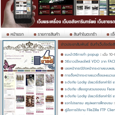
หน้าแรก
รายการสินค้า
สินค้าในตะกร้า
เงื
ข่าวประชาสัมพันธ์ รับทำเว็บไซต์อ
แนะนำวิธีการทำ popup
::
เมื่อ 10
วิธีดาวน์โหลดไฟล์ VDO จาก FA
เลขหน้ากรณีจัดหน้ากระดาษแบบผ
การตั้งหน้ากระดาษแนวตั้งและแนวน
ระวังภัย Locky มัลแวร์เรียกค่าไถ่
ระวังภัย เสี่ยงถูกสวมรอยบน Face
ระวังภัย Locky มัลแวร์เรียกค่าไถ่
แจกโปรแกรม สรุปผลการฝึกอบรม
:
คู่มือการใช้งาน FileZilla FTP Clien