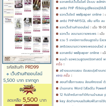
แจกสคริปเว็บปั้มไลค์ มีระบบ admin
สคริป PHP ที่ใช้ย่อรูป(Resize)ให้
แจกเว็บไซต์ wallpaper online
::
สคริป PHP+MYSQL เพิ่ม แก้ไข ลบ
แจกเว็บร้านค้าออนไลน์
::
เมื่อ 18-
แจกเว็บ ลงนามถวายพระพร
::
เมื่
รวม 5 เทคนิคการเขียนสูตรใน Excel 
สคริปลงนามถวายพระพรออนไลน์ ส
แจกสคริป wallpaper online
::
เม
แนะนำ แอพรวมสูตรคณิตศาสตร์ พร
ครั้ง
::
รหัสสินค้า
PRD99
สร้างแบบทดสอบ ข้อสอบ(สร้างบทเ
เว็บร้านค้าออนไลน์
ครั้ง
::
4913
5,500 บาท ราคาถูก
สอนทำสื่อการสอน ล้อมหัศจรรย์ 
นำเอกสาร Word ใส่ไลด์ใน PowerP
12 ทิปสำหรับการทำให้งานนำเสนอ p
5,500
ลดเหลือ
บาท
key ลัดต่างๆบนแป้นพิมพ์ในการใช้