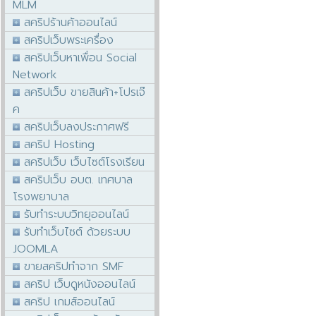
MLM
สคริปร้านค้าออนไลน์
สคริปเว็บพระเครื่อง
สคริปเว็บหาเพื่อน Social
Network
สคริปเว็บ ขายสินค้า+โปรเจ๊
ค
สคริปเว็บลงประกาศฟรี
สคริป Hosting
สคริปเว็บ เว็บไซต์โรงเรียน
สคริปเว็บ อบต. เทศบาล
โรงพยาบาล
รับทำระบบวิทยุออนไลน์
รับทำเว็บไซต์ ด้วยระบบ
JOOMLA
ขายสคริปทำจาก SMF
สคริป เว็บดูหนังออนไลน์
สคริป เกมส์ออนไลน์