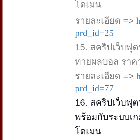
โดเมน
รายละเอียด =>
prd_id=25
15. สคริปเว็บฟุต
ทายผลบอล ราคา
รายละเอียด =>
prd_id=77
16. สคริปเว็บฟ
พร้อมกับระบบเก
โดเมน