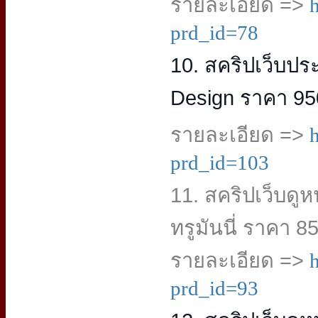
รายละเอียด =>
prd_id=78
10. สคริปเว็บปร
Design
ราคา 95
รายละเอียด =>
prd_id=103
11. สคริปเว็บดู
ทรูมันนี่ ราคา 
รายละเอียด =>
prd_id=93