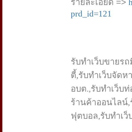
รายละเอียด =>
prd_id=121
รับทำเว็บขายรถม
ตี้,รับทำเว็บจัด
อบต.,รับทำเว็บท่
ร้านค้าออนไลน์,
ฟุตบอล,รับทำเว็