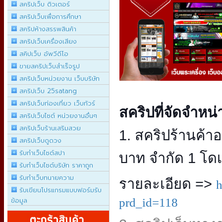
สคริปเว็บ ติวเตอร์
สคริปเว็บเพื่อการศึกษา
สคริปห้างสรรพสินค้า
สคริปเว็บเครื่องเสียง
สคิปเว็บ อัพวีดีโอ
ขายสคริปเว็บสำเร็จรูป
สคริปเว็บหน่วยงาน เว็บบริษัท
สคริปเว็บ 25satang
สคริปเว็บท่องเที่ยว เว็บทัวร์
สคริปที่จัดจำหน่าย
สคริปเว็บไซต์ หน่วยงานอื่นๆ
สคริปเว็บร้านเสริมสวย
1. สคริปร้านค้
สคริปเว็บดูดวง
รับทำเว็บไซต์สปา
บาท จำกัด 1 โด
รับทำเว็บไซต์บริษัท ราคาถูก
รับทำเว็บทนายความ
รายละเอียด =>
h
รับเขียนโปรแกรมแบบฟอร์มรับ
prd_id=118
ข้อมูล