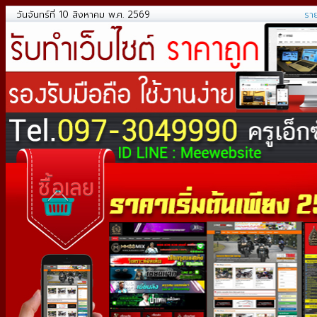
วันจันทร์ที่ 10 สิงหาคม พ.ศ. 2569
รา