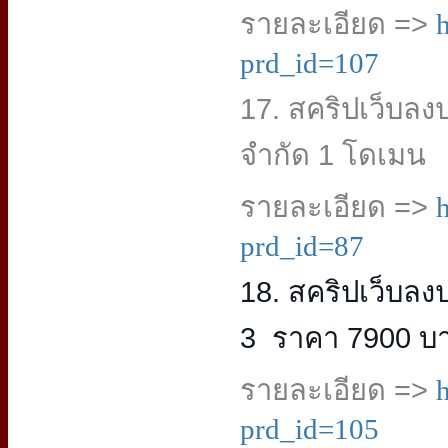
รายละเอียด =>
prd_id=107
17. สคริปเว็บล
จำกัด 1 โดเมน
รายละเอียด =>
prd_id=87
18. สคริปเว็บล
3 ราคา 7900 บ
รายละเอียด =>
prd_id=105